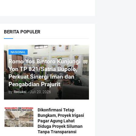
BERITA POPULER
NASIONAL
Romo Yos Bintoro Kunjungi
Yon TP 821/Satria Bupolo,
Perkuat Sinergi Iman dan
Pengabdian Prajurit
by
Redaksi
-
Juli 20, 2026
Dikonfirmasi Tetap
Bungkam, Proyek Irigasi
Pagar Agung Lahat
Diduga Proyek Siluman
Tanpa Transparansi