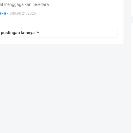
sil menggagalkan peredara…
aksi
-
Januari 21, 2025
 postingan lainnya