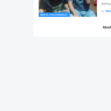
berha
by
Red
BERITA TANJUNGBALAI
Muat