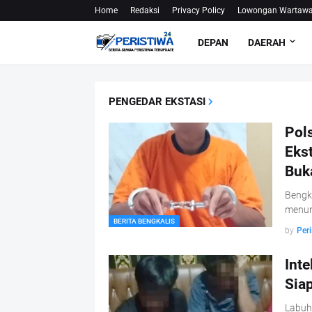
Home
Redaksi
Privacy Policy
Lowongan Wartaw
DEPAN
DAERAH
PENGEDAR EKSTASI
Pol
Eks
Buk
Bengka
menun
BERITA BENGKALIS
by
Peri
Int
Sia
Labuha