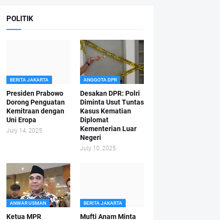
POLITIK
BERITA JAKARTA
ANGGOTA DPR
Presiden Prabowo
Desakan DPR: Polri
Dorong Penguatan
Diminta Usut Tuntas
Kemitraan dengan
Kasus Kematian
Uni Eropa
Diplomat
Kementerian Luar
July 14, 2025
Negeri
July 10, 2025
ANWAR USMAN
BERITA JAKARTA
Ketua MPR
Mufti Anam Minta