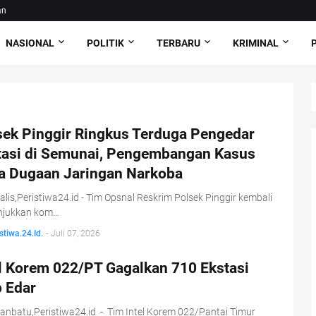
an
NASIONAL
POLITIK
TERBARU
KRIMINAL
sek Pinggir Ringkus Terduga Pengedar
tasi di Semunai, Pengembangan Kasus
a Dugaan Jaringan Narkoba
lis,Peristiwa24.id - Tim Opsnal Reskrim Polsek Pinggir kembali
jukkan kom…
stiwa.24.Id.
-
Juli 07, 2026
el Korem 022/PT Gagalkan 710 Ekstasi
p Edar
nbatu,Peristiwa24.id - Tim Intel Korem 022/Pantai Timur