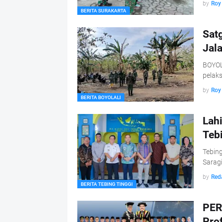
by
Roy
BERITA SURAKARTA
Sat
Jala
BOYOL
pelak
by
Roy
BERITA BOYOLALI
Lahi
Teb
Tebing
Sarag
by
Red
BERITA TEBING TINGGI
PER
Pro