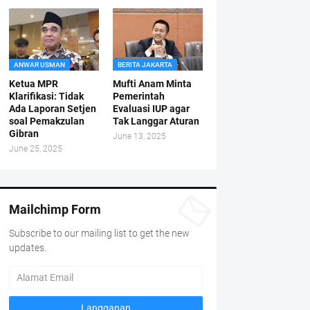
ANWAR USMAN
BERITA JAKARTA
Ketua MPR
Mufti Anam Minta
Klarifikasi: Tidak
Pemerintah
Ada Laporan Setjen
Evaluasi IUP agar
soal Pemakzulan
Tak Langgar Aturan
Gibran
June 13, 2025
June 25, 2025
Mailchimp Form
Subscribe to our mailing list to get the new
updates.