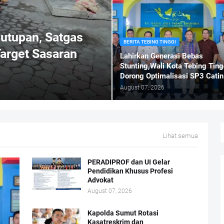
utupan, Satgas
BERITA TEBING TINGGI
arget Sasaran
Lahirkan Generasi Bebas
Stunting,Wali Kota Tebing Ting
Dorong Optimalisasi SP3 Catin
August 07, 2026
Lihat semua
PERADIPROF dan UI Gelar
Pendidikan Khusus Profesi
Advokat
August 07, 2026
Kapolda Sumut Rotasi
Kasatreskrim dan