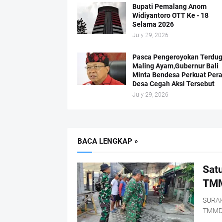
Bupati Pemalang Anom
Widiyantoro OTT Ke - 18
Selama 2026
July 29, 2026
Pasca Pengeroyokan Terdu
Maling Ayam,Gubernur Bali
Minta Bendesa Perkuat Per
Desa Cegah Aksi Tersebut
July 29, 2026
BACA LENGKAP »
Sat
TMM
SURAK
TMMD 