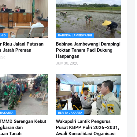
AHID
BABINSA JAMBEWANGI
r Riau Jalani Putusan
Babinsa Jambewangi Dampingi
s Jatah Preman
Poktan Tanam Padi Dukung
Hanpangan
2026
July 30, 2026
URAKARTA
BERITA JAKARTA
 TMMD Serengan Kebut
Wakapolri Lantik Pengurus
gkaran dan
Pusat KBPP Polri 2026–2031,
aan Tanah
Awali Konsolidasi Organisasi