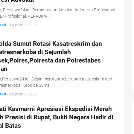
 Peristiwa24.id - Perhimpunan Advokat Indonesia Profesional
DI Profesional/PERADIPR…
aksi
-
Agustus 07, 2026
olda Sumut Rotasi Kasatreskrim dan
atresnarkoba di Sejumlah
sek,Polres,Polresta dan Polrestabes
an
Peristiwa24.id - Selain merotasi beberapa Kasatreskrim dan
resnarkoba, Kapolda Suma…
aksi
-
Agustus 07, 2026
ati Kasmarni Apresiasi Ekspedisi Merah
h Presisi di Rupat, Bukti Negara Hadir di
al Batas