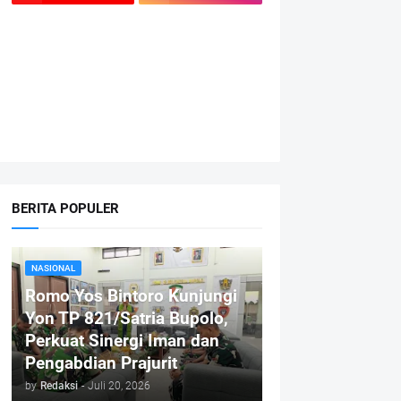
BERITA POPULER
NASIONAL
Romo Yos Bintoro Kunjungi
Yon TP 821/Satria Bupolo,
Perkuat Sinergi Iman dan
Pengabdian Prajurit
by
Redaksi
-
Juli 20, 2026