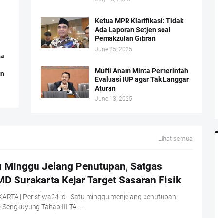
Ketua MPR Klarifikasi: Tidak
Ada Laporan Setjen soal
Pemakzulan Gibran
June 25, 2025
ga
Mufti Anam Minta Pemerintah
an
Evaluasi IUP agar Tak Langgar
Aturan
June 13, 2025
Lihat semua
u Minggu Jelang Penutupan, Satgas
D Surakarta Kejar Target Sasaran Fisik
ARTA | Peristiwa24.id - Satu minggu menjelang penutupan
Sengkuyung Tahap III TA …