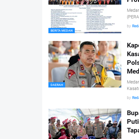
Medan,
(PERA
by
Red
BERITA MEDAN
Kap
Kas
Pol
Med
Medan,
DAERAH
Kasat
by
Red
Bup
Puti
Tap