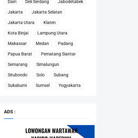
Dairi
Deli Serdang
Jabodetabek
Jakarta
Jakarta Selatan
Jakarta Utara
Klaten
Kota Binjai
Lampung Utara
Makassar
Medan
Padang
Papua Barat
Pematang Siantar
Semarang
Simalungun
Situbondo
Solo
Subang
Sukabumi
Sumsel
Yogyakarta
ADS :