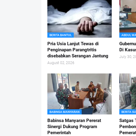
BERITA BANTUL
ABDUL W
Pria Usia Lanjut Tewas di
Gubernu
Penginapan Parangtritis
Di Kasu
disebabkan Serangan Jantung
July 30, 
August 02, 2026
BABINSA MANYARAN
BERITA S
Babinsa Manyaran Pererat
Satgas
Sinergi Dukung Program
Pembon
Pemerintah
Pemerat