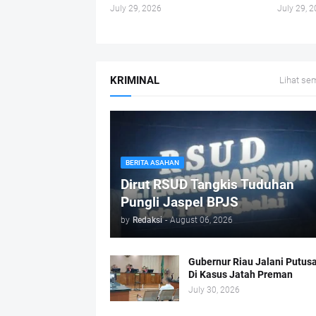
July 29, 2026
July 29, 
KRIMINAL
Lihat se
BERITA ASAHAN
Dirut RSUD Tangkis Tuduhan
Pungli Jaspel BPJS
by
Redaksi
-
August 06, 2026
Gubernur Riau Jalani Putus
Di Kasus Jatah Preman
July 30, 2026