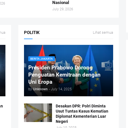
Nasional
2026
July 29, 2026
POLITIK
mua
Lihat semua
BERITA JAKARTA
Presiden Prabowo Dorong
Penguatan Kemitraan dengan
Uni Eropa
by
Unknown
-
July 14, 2025
an
Desakan DPR: Polri Diminta
Usut Tuntas Kasus Kematian
Diplomat Kementerian Luar
Negeri
July 10, 2025