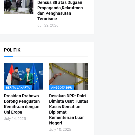
Densus 88 atas Dugaan
Propaganda,Rekrutmen
dan Penghasutan
Terorisme
Juli 22, 2026
POLITIK
BERITA JAKARTA
ANGGOTA DPR
Presiden Prabowo
Desakan DPR: Polri
Dorong Penguatan
Diminta Usut Tuntas
Kemitraan dengan
Kasus Kematian
Uni Eropa
Diplomat
Kementerian Luar
July 14, 2025
Negeri
July 10, 2025