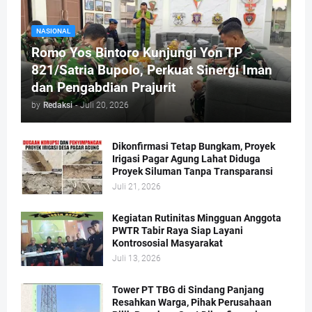
NASIONAL
Romo Yos Bintoro Kunjungi Yon TP
821/Satria Bupolo, Perkuat Sinergi Iman
dan Pengabdian Prajurit
by
Redaksi
-
Juli 20, 2026
Dikonfirmasi Tetap Bungkam, Proyek
Irigasi Pagar Agung Lahat Diduga
Proyek Siluman Tanpa Transparansi
Juli 21, 2026
Kegiatan Rutinitas Mingguan Anggota
PWTR Tabir Raya Siap Layani
Kontrososial Masyarakat
Juli 13, 2026
Tower PT TBG di Sindang Panjang
Resahkan Warga, Pihak Perusahaan