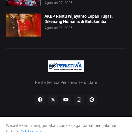
Agustus 07, 2026
AKBP Restu Wijayanto Lepas Tugas,
Dikenang Humanis di Bulukumba
Agustus 01, 2026
Berita Semua Peristiwa Terupdate
Website kami menggunakan cookies,agar dapat pengalaman
Home
Redaksi
UU Pers
Kode Etik
Pedoman Siber
terbaru
Cek Lengkap