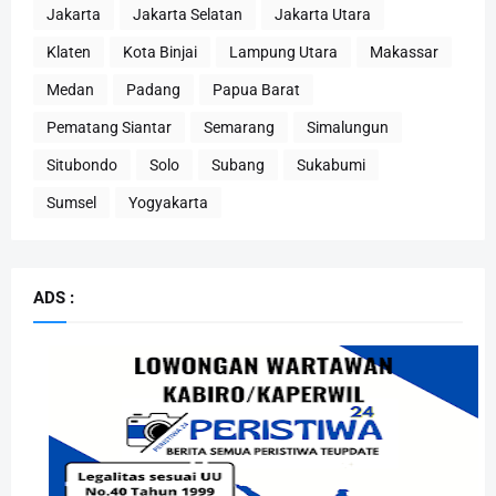
Jakarta
Jakarta Selatan
Jakarta Utara
Klaten
Kota Binjai
Lampung Utara
Makassar
Medan
Padang
Papua Barat
Pematang Siantar
Semarang
Simalungun
Situbondo
Solo
Subang
Sukabumi
Sumsel
Yogyakarta
ADS :