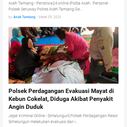
Aceh Tamiang - Peristiwa24.online |Polda Aceh, Personel
Polsek Seruway Polres Aceh Tamiang Ge…
by
Anak Tamiang
-
Maret 09, 2024
Polsek Perdagangan Evakuasi Mayat di
Kebun Cokelat, Diduga Akibat Penyakit
Angin Duduk
Jejak Kriminal Online - Simalungun] Polsek Perdagangan Resor
Simalungun melakukan evakuasi dan i…