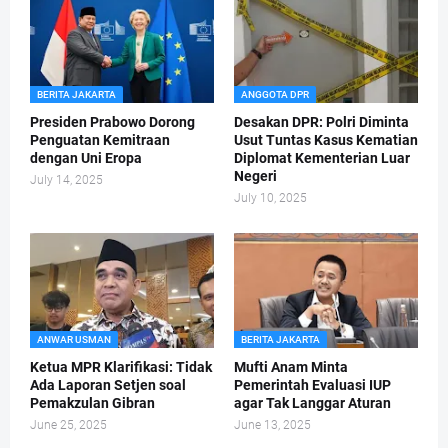
BERITA JAKARTA
ANGGOTA DPR
Presiden Prabowo Dorong
Desakan DPR: Polri Diminta
Penguatan Kemitraan
Usut Tuntas Kasus Kematian
dengan Uni Eropa
Diplomat Kementerian Luar
Negeri
July 14, 2025
July 10, 2025
ANWAR USMAN
BERITA JAKARTA
Ketua MPR Klarifikasi: Tidak
Mufti Anam Minta
Ada Laporan Setjen soal
Pemerintah Evaluasi IUP
Pemakzulan Gibran
agar Tak Langgar Aturan
June 25, 2025
June 13, 2025