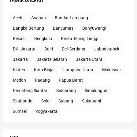
TAGAR DAERAH
Aceh
Asahan
Bandar Lampung
Bangka Belitung
Banyumas
Banyuwangi
Bekasi
Bengkulu
Berita Tebing Tinggi
DKI Jakarta
Dairi
Deli Serdang
Jabodetabek
Jakarta
Jakarta Selatan
Jakarta Utara
Klaten
Kota Binjai
Lampung Utara
Makassar
Medan
Padang
Papua Barat
Pematang Siantar
Semarang
Simalungun
Situbondo
Solo
Subang
Sukabumi
Sumsel
Yogyakarta