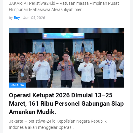
JAKARTA | Peristiwa24.id – Ratusan massa Pimpinan Pusat
Himpunan Mahasiswa Alwashliyah men…
by
Roy
-
Juni 04, 2026
JAKARTA
Operasi Ketupat 2026 Dimulai 13–25
Maret, 161 Ribu Personel Gabungan Siap
Amankan Mudik.
Jakarta — peristiwa-24.id Kepolisian Negara Republik
Indonesia akan menggelar Operas…