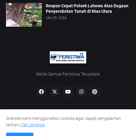
Respon Cepat Polsek Lahewa Atas Dugaan
Penyerobotan Tanah di Nias Utara
Mei 09, 2026
Berita Semua Peristiwa Terupdate
Website kami menggunakan cookies,agar dapat pengalaman
Home
Redaksi
UU Pers
Kode Etik
Pedoman Siber
terbaru
Cek Lengkap
Lowongan Wartawan
Peluang Kaperwil