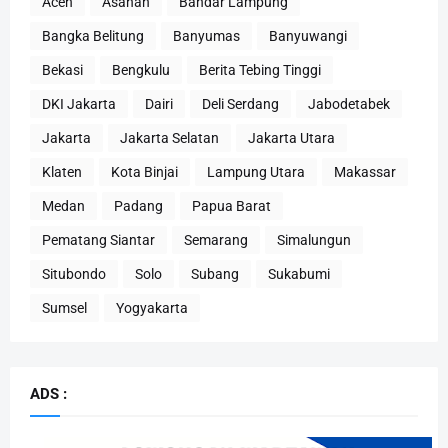
Aceh
Asahan
Bandar Lampung
Bangka Belitung
Banyumas
Banyuwangi
Bekasi
Bengkulu
Berita Tebing Tinggi
DKI Jakarta
Dairi
Deli Serdang
Jabodetabek
Jakarta
Jakarta Selatan
Jakarta Utara
Klaten
Kota Binjai
Lampung Utara
Makassar
Medan
Padang
Papua Barat
Pematang Siantar
Semarang
Simalungun
Situbondo
Solo
Subang
Sukabumi
Sumsel
Yogyakarta
ADS :