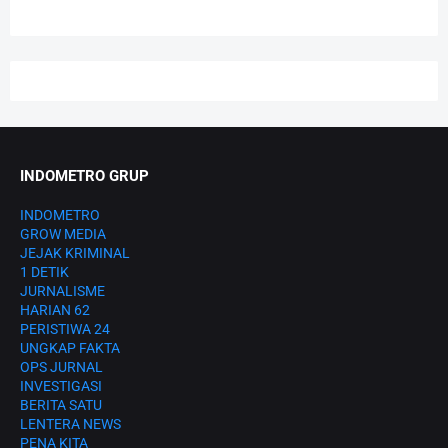
INDOMETRO GRUP
INDOMETRO
GROW MEDIA
JEJAK KRIMINAL
1 DETIK
JURNALISME
HARIAN 62
PERISTIWA 24
UNGKAP FAKTA
OPS JURNAL
INVESTIGASI
BERITA SATU
LENTERA NEWS
PENA KITA