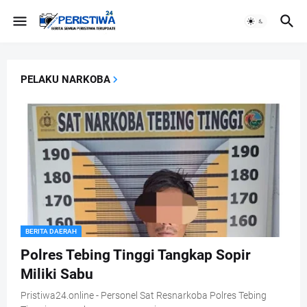
PELAKU NARKOBA
BERITA DAERAH
Polres Tebing Tinggi Tangkap Sopir
Miliki Sabu
Pristiwa24.online - Personel Sat Resnarkoba Polres Tebing