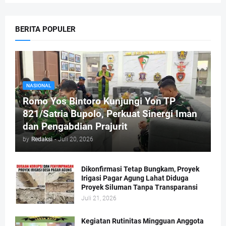
BERITA POPULER
NASIONAL
Romo Yos Bintoro Kunjungi Yon TP
821/Satria Bupolo, Perkuat Sinergi Iman
dan Pengabdian Prajurit
by
Redaksi
-
Juli 20, 2026
Dikonfirmasi Tetap Bungkam, Proyek
Irigasi Pagar Agung Lahat Diduga
Proyek Siluman Tanpa Transparansi
Juli 21, 2026
Kegiatan Rutinitas Mingguan Anggota