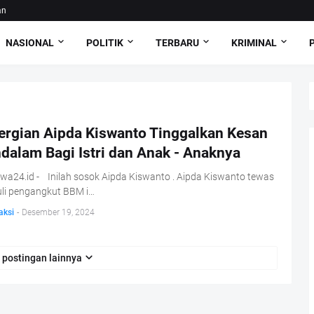
an
NASIONAL
POLITIK
TERBARU
KRIMINAL
ergian Aipda Kiswanto Tinggalkan Kesan
dalam Bagi Istri dan Anak - Anaknya
iwa24.id - Inilah sosok Aipda Kiswanto . Aipda Kiswanto tewas
uli pengangkut BBM i…
aksi
-
Desember 19, 2024
 postingan lainnya