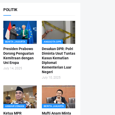
POLITIK
BERITA JAKARTA
ANGGOTA DPR
Presiden Prabowo
Desakan DPR: Polri
Dorong Penguatan
Diminta Usut Tuntas
Kemitraan dengan
Kasus Kematian
Uni Eropa
Diplomat
Kementerian Luar
July 14, 2025
Negeri
July 10, 2025
ANWAR USMAN
BERITA JAKARTA
Ketua MPR
Mufti Anam Minta