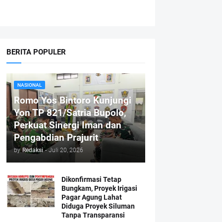
BERITA POPULER
NASIONAL
Romo Yos Bintoro Kunjungi
Yon TP 821/Satria Bupolo,
Perkuat Sinergi Iman dan
Pengabdian Prajurit
by
Redaksi
-
Juli 20, 2026
Dikonfirmasi Tetap
Bungkam, Proyek Irigasi
Pagar Agung Lahat
Diduga Proyek Siluman
Tanpa Transparansi