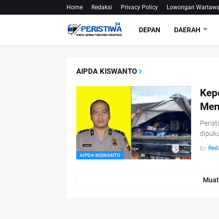
Home
Redaksi
Privacy Policy
Lowongan Wartaw
DEPAN
DAERAH
AIPDA KISWANTO
Kep
Men
Perist
dipuk
by
Red
AIPDA KISWANTO
Muat