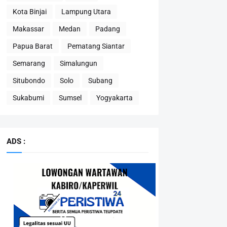
Kota Binjai
Lampung Utara
Makassar
Medan
Padang
Papua Barat
Pematang Siantar
Semarang
Simalungun
Situbondo
Solo
Subang
Sukabumi
Sumsel
Yogyakarta
ADS :