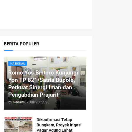
BERITA POPULER
NASIONAL
Romo Yos Bintoro Kunjungi
Yon TP 821/Satria Bupolo,
Perkuat Sinergi Iman dan
Pengabdian Prajurit
by
Redaksi
-
Juli 20, 2026
Dikonfirmasi Tetap
Bungkam, Proyek Irigasi
Pagar Agung Lahat