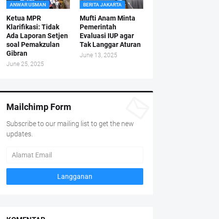
ANWAR USMAN
BERITA JAKARTA
Ketua MPR
Mufti Anam Minta
Klarifikasi: Tidak
Pemerintah
Ada Laporan Setjen
Evaluasi IUP agar
soal Pemakzulan
Tak Langgar Aturan
Gibran
June 13, 2025
June 25, 2025
Mailchimp Form
Subscribe to our mailing list to get the new
updates.