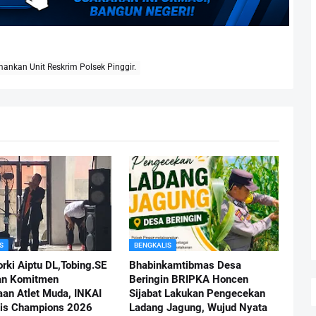
ankan Unit Reskrim Polsek Pinggir.
S
BENGKALIS
orki Aiptu DL,Tobing.SE
Bhabinkamtibmas Desa
an Komitmen
Beringin BRIPKA Honcen
an Atlet Muda, INKAI
Sijabat Lakukan Pengecekan
is Champions 2026
Ladang Jagung, Wujud Nyata