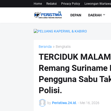
Home
Redaksi
Privacy Policy
Lowongan Wartaw
DEPAN
DAERAH
Beranda
Bengkalis
TERCIDUK MALAM 
Remang Suriname D
Pengguna Sabu Tak
Polisi.
by
Peristiwa.24.Id.
-
Mei 16, 2026