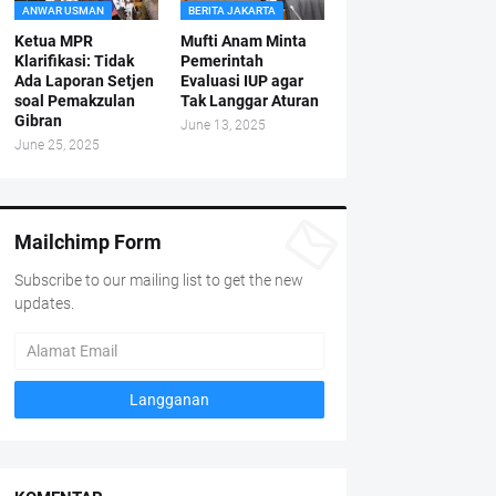
ANWAR USMAN
BERITA JAKARTA
Ketua MPR
Mufti Anam Minta
Klarifikasi: Tidak
Pemerintah
Ada Laporan Setjen
Evaluasi IUP agar
soal Pemakzulan
Tak Langgar Aturan
Gibran
June 13, 2025
June 25, 2025
Mailchimp Form
Subscribe to our mailing list to get the new
updates.