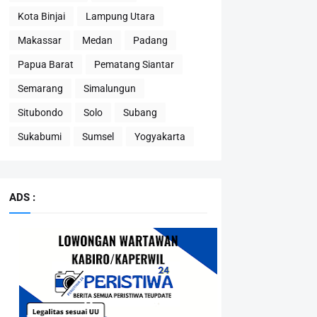
Kota Binjai
Lampung Utara
Makassar
Medan
Padang
Papua Barat
Pematang Siantar
Semarang
Simalungun
Situbondo
Solo
Subang
Sukabumi
Sumsel
Yogyakarta
ADS :