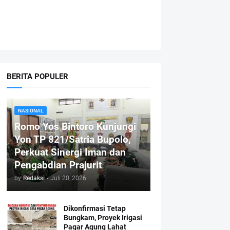
BERITA POPULER
NASIONAL
Romo Yos Bintoro Kunjungi
Yon TP 821/Satria Bupolo,
Perkuat Sinergi Iman dan
Pengabdian Prajurit
by
Redaksi
-
Juli 20, 2026
Dikonfirmasi Tetap
Bungkam, Proyek Irigasi
Pagar Agung Lahat