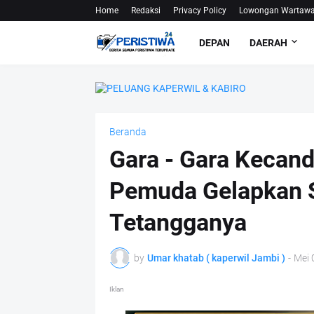
Home
Redaksi
Privacy Policy
Lowongan Wartaw
DEPAN
DAERAH
Beranda
Gara - Gara Kecan
Pemuda Gelapkan S
Tetangganya
by
Umar khatab ( kaperwil Jambi )
-
Mei 
Iklan