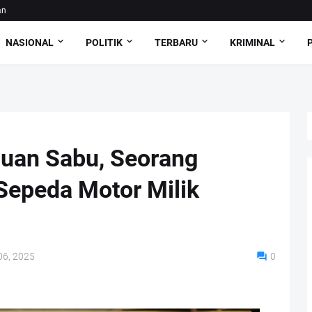
an
NASIONAL
POLITIK
TERBARU
KRIMINAL
duan Sabu, Seorang
epeda Motor Milik
06, 2025
0