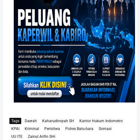
Tags
Daerah
Kaharudinsyah SH
Kantor Hukum Indometro
KPAI
Kriminal
Peristiwa
Polres Batu-bara
Somasi
UU ITE
Zainul Arifin SHi