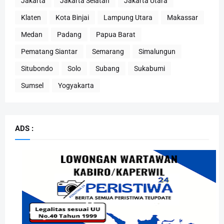
Jakarta
Jakarta Selatan
Jakarta Utara
Klaten
Kota Binjai
Lampung Utara
Makassar
Medan
Padang
Papua Barat
Pematang Siantar
Semarang
Simalungun
Situbondo
Solo
Subang
Sukabumi
Sumsel
Yogyakarta
ADS :