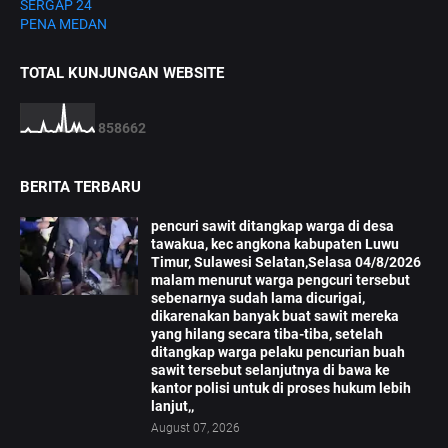
SERGAP 24
PENA MEDAN
TOTAL KUNJUNGAN WEBSITE
8
5
8
6
6
2
BERITA TERBARU
pencuri sawit ditangkap warga di desa
tawakua, kec angkona kabupaten Luwu
Timur, Sulawesi Selatan,Selasa 04/8/2026
malam menurut warga pengcuri tersebut
sebenarnya sudah lama dicurigai,
dikarenakan banyak buat sawit mereka
yang hilang secara tiba-tiba, setelah
ditangkap warga pelaku pencurian buah
sawit tersebut selanjutnya di bawa ke
kantor polisi untuk di proses hukum lebih
lanjut,,
August 07, 2026