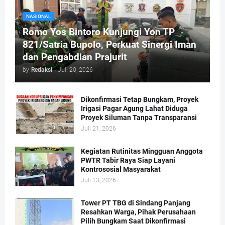
NASIONAL
Romo Yos Bintoro Kunjungi Yon TP
821/Satria Bupolo, Perkuat Sinergi Iman
dan Pengabdian Prajurit
by
Redaksi
-
Juli 20, 2026
Dikonfirmasi Tetap Bungkam, Proyek
Irigasi Pagar Agung Lahat Diduga
Proyek Siluman Tanpa Transparansi
Juli 21, 2026
Kegiatan Rutinitas Mingguan Anggota
PWTR Tabir Raya Siap Layani
Kontrososial Masyarakat
Juli 13, 2026
Tower PT TBG di Sindang Panjang
Resahkan Warga, Pihak Perusahaan
Pilih Bungkam Saat Dikonfirmasi