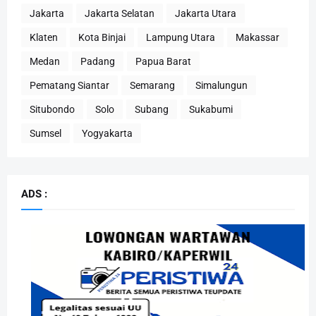
Jakarta
Jakarta Selatan
Jakarta Utara
Klaten
Kota Binjai
Lampung Utara
Makassar
Medan
Padang
Papua Barat
Pematang Siantar
Semarang
Simalungun
Situbondo
Solo
Subang
Sukabumi
Sumsel
Yogyakarta
ADS :