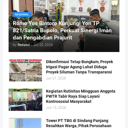
NASIONAL
Romo Yos Bintoro Kunjungi Yon TP
821/Satria Bupolo, Perkuat Sinergi Iman
dan Pengabdian Prajurit
by
Redaksi
-
Juli 20, 2026
Dikonfirmasi Tetap Bungkam, Proyek
Irigasi Pagar Agung Lahat Diduga
Proyek Siluman Tanpa Transparansi
Juli 21, 2026
Kegiatan Rutinitas Mingguan Anggota
PWTR Tabir Raya Siap Layani
Kontrososial Masyarakat
Juli 13, 2026
Tower PT TBG di Sindang Panjang
Resahkan Warga, Pihak Perusahaan