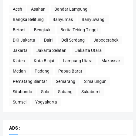
Aceh
Asahan
Bandar Lampung
Bangka Belitung
Banyumas
Banyuwangi
Bekasi
Bengkulu
Berita Tebing Tinggi
DKI Jakarta
Dairi
Deli Serdang
Jabodetabek
Jakarta
Jakarta Selatan
Jakarta Utara
Klaten
Kota Binjai
Lampung Utara
Makassar
Medan
Padang
Papua Barat
Pematang Siantar
Semarang
Simalungun
Situbondo
Solo
Subang
Sukabumi
Sumsel
Yogyakarta
ADS :