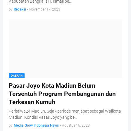
Kabupaten Bengkalis H. Ismail be…
by
Redaksi
-
November 17, 2023
DAERAH
Pasar Joyo Kota Madiun Belum
Tersentuh Program Pembangunan dan
Terkesan Kumuh
Peristiwa24.Madiun. Sejak periode menjabat sebagai Walikota
Madiun, Kondisi Pasar Joyo yang be…
by
Media Grow Indonesia News
-
Agustus 16, 2023