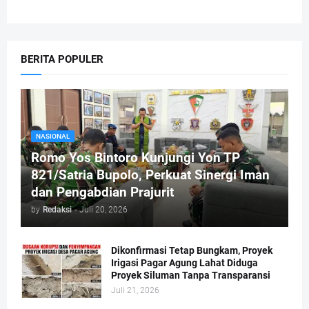
BERITA POPULER
NASIONAL
Romo Yos Bintoro Kunjungi Yon TP
821/Satria Bupolo, Perkuat Sinergi Iman
dan Pengabdian Prajurit
by
Redaksi
-
Juli 20, 2026
Dikonfirmasi Tetap Bungkam, Proyek
Irigasi Pagar Agung Lahat Diduga
Proyek Siluman Tanpa Transparansi
Juli 21, 2026