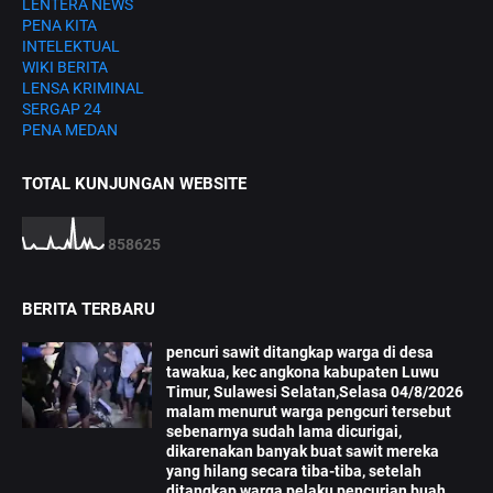
LENTERA NEWS
PENA KITA
INTELEKTUAL
WIKI BERITA
LENSA KRIMINAL
SERGAP 24
PENA MEDAN
TOTAL KUNJUNGAN WEBSITE
8
5
8
6
2
5
BERITA TERBARU
pencuri sawit ditangkap warga di desa
tawakua, kec angkona kabupaten Luwu
Timur, Sulawesi Selatan,Selasa 04/8/2026
malam menurut warga pengcuri tersebut
sebenarnya sudah lama dicurigai,
dikarenakan banyak buat sawit mereka
yang hilang secara tiba-tiba, setelah
ditangkap warga pelaku pencurian buah