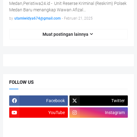
Medan,Peristiwa24.id - Unit Reserse Kriminal (Reskrim) Polsek
Medan Baru menangkap Wawan Afizal…
by
utamiwidya674@gmail.com
-
Februari 21, 2025
Muat postingan lainnya
FOLLOW US
Facebook
Twitter
YouTube
Instagram