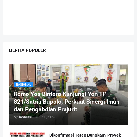
BERITA POPULER
NASIONAL
Romo Yos Bintoro Kunjungi Yon TP
821/Satria Bupolo, Perkuat Sinergi Iman
dan Pengabdian Prajurit
by
Redaksi
-
Juli 20, 2026
Dikonfirmasi Tetap Bungkam, Proyek