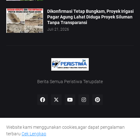
Dikonfirmasi Tetap Bungkam, Proyek Irigasi
Pagar Agung Lahat Diduga Proyek Siluman
Tanpa Transparansi
Juli 21, 2026
Berita Semua Peristiwa Terupdate
Website kami menggunakan cookies,agar dapat pengalaman
Home
Redaksi
UU Pers
Kode Etik
Pedoman Siber
terbaru
Cek Lengkap
Lowongan Wartawan
Peluang Kaperwil