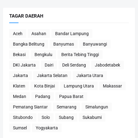
TAGAR DAERAH
Aceh
Asahan
Bandar Lampung
Bangka Belitung
Banyumas
Banyuwangi
Bekasi
Bengkulu
Berita Tebing Tinggi
DKI Jakarta
Dairi
Deli Serdang
Jabodetabek
Jakarta
Jakarta Selatan
Jakarta Utara
Klaten
Kota Binjai
Lampung Utara
Makassar
Medan
Padang
Papua Barat
Pematang Siantar
Semarang
Simalungun
Situbondo
Solo
Subang
Sukabumi
Sumsel
Yogyakarta