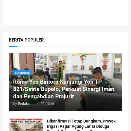
BERITA POPULER
NASIONAL
Romo Yos Bintoro Kunjungi Yon TP
821/Satria Bupolo, Perkuat Sinergi Iman
dan Pengabdian Prajurit
by
Redaksi
-
Juli 20, 2026
Dikonfirmasi Tetap Bungkam, Proyek
Irigasi Pagar Agung Lahat Diduga