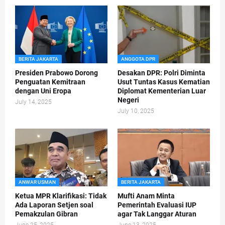
BERITA JAKARTA
ANGGOTA DPR
Presiden Prabowo Dorong
Desakan DPR: Polri Diminta
Penguatan Kemitraan
Usut Tuntas Kasus Kematian
dengan Uni Eropa
Diplomat Kementerian Luar
Negeri
July 14, 2025
July 10, 2025
ANWAR USMAN
BERITA JAKARTA
Ketua MPR Klarifikasi: Tidak
Mufti Anam Minta
Ada Laporan Setjen soal
Pemerintah Evaluasi IUP
Pemakzulan Gibran
agar Tak Langgar Aturan