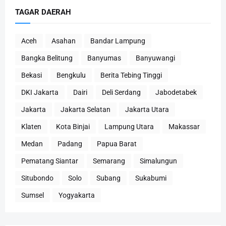
TAGAR DAERAH
Aceh
Asahan
Bandar Lampung
Bangka Belitung
Banyumas
Banyuwangi
Bekasi
Bengkulu
Berita Tebing Tinggi
DKI Jakarta
Dairi
Deli Serdang
Jabodetabek
Jakarta
Jakarta Selatan
Jakarta Utara
Klaten
Kota Binjai
Lampung Utara
Makassar
Medan
Padang
Papua Barat
Pematang Siantar
Semarang
Simalungun
Situbondo
Solo
Subang
Sukabumi
Sumsel
Yogyakarta