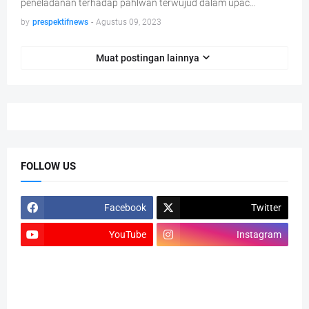
peneladanan terhadap pahlwan terwujud dalam upac…
by
prespektifnews
-
Agustus 09, 2023
Muat postingan lainnya
FOLLOW US
Facebook
Twitter
YouTube
Instagram