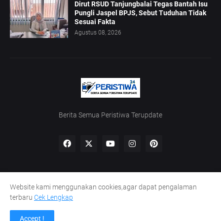
Dirut RSUD Tanjungbalai Tegas Bantah Isu
Pungli Jaspel BPJS, Sebut Tuduhan Tidak
Sesuai Fakta
Agustus 08, 2026
Berita Semua Peristiwa Terupdate
Website kami menggunakan cookies,agar dapat pengalaman
Home
Redaksi
UU Pers
Kode Etik
Pedoman Siber
terbaru
Cek Lengkap
Lowongan Wartawan
Peluang Kaperwil
Accept !
Design by -
INDOMETRO Media Grup