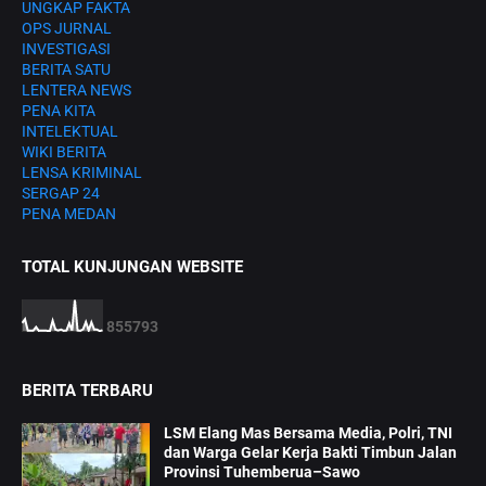
UNGKAP FAKTA
OPS JURNAL
INVESTIGASI
BERITA SATU
LENTERA NEWS
PENA KITA
INTELEKTUAL
WIKI BERITA
LENSA KRIMINAL
SERGAP 24
PENA MEDAN
TOTAL KUNJUNGAN WEBSITE
8
5
5
7
9
3
BERITA TERBARU
LSM Elang Mas Bersama Media, Polri, TNI
dan Warga Gelar Kerja Bakti Timbun Jalan
Provinsi Tuhemberua–Sawo