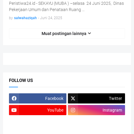
Peristiwa24.id - SEKAYU (MUBA ) –selasa 24 Juni 2025, Dinas
Pekerjaan Umum dan Penataan Ruang …
by
salwahaziqah
-
Juni 24, 2025
Muat postingan lainnya
FOLLOW US
Facebook
Twitter
YouTube
Instagram