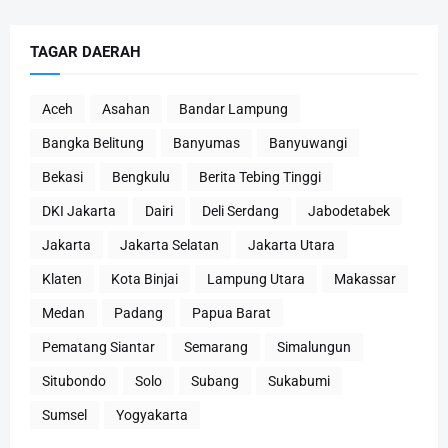
TAGAR DAERAH
Aceh
Asahan
Bandar Lampung
Bangka Belitung
Banyumas
Banyuwangi
Bekasi
Bengkulu
Berita Tebing Tinggi
DKI Jakarta
Dairi
Deli Serdang
Jabodetabek
Jakarta
Jakarta Selatan
Jakarta Utara
Klaten
Kota Binjai
Lampung Utara
Makassar
Medan
Padang
Papua Barat
Pematang Siantar
Semarang
Simalungun
Situbondo
Solo
Subang
Sukabumi
Sumsel
Yogyakarta