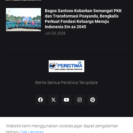
Bagus Santoso Kobarkan Semangat PKK
dan Transformasi Posyandu, Bengkalis
Perkuat Fondasi Keluarga Menuju
Indonesia Em as 2045
Juli 20, 2026
Berita Semua Peristiwa Terupdate
Website kami menggunakan cookies,agar dapat pengalaman
Home
Redaksi
UU Pers
Kode Etik
Pedoman Siber
terbaru
Cek Lengkap