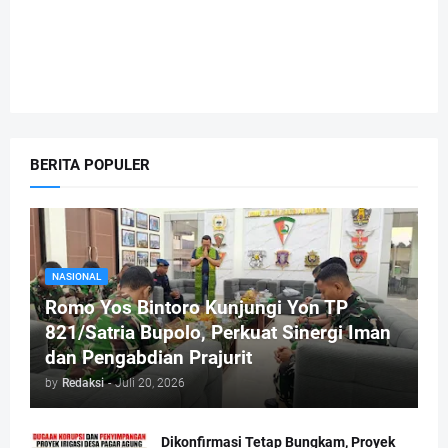
BERITA POPULER
NASIONAL
Romo Yos Bintoro Kunjungi Yon TP
821/Satria Bupolo, Perkuat Sinergi Iman
dan Pengabdian Prajurit
by
Redaksi
-
Juli 20, 2026
Dikonfirmasi Tetap Bungkam, Proyek