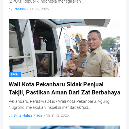
(BPOM) Republik Indonesia menegaskan …
by
Redaksi
-
Juli 22, 2025
BPOM
Wali Kota Pekanbaru Sidak Penjual
Takjil, Pastikan Aman Dari Zat Berbahaya
Pekanbaru, Peristiwa24.id - Wali Kota Pekanbaru, Agung
Nugroho, melakukan inspeksi mendadak (sid…
by
Sinta Haliza Pretia
-
Maret 12, 2025