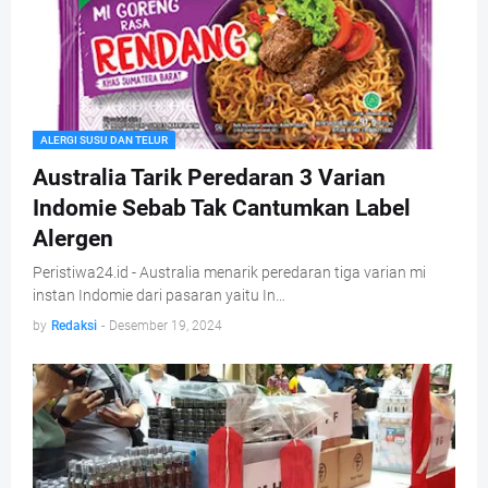
ALERGI SUSU DAN TELUR
Australia Tarik Peredaran 3 Varian
Indomie Sebab Tak Cantumkan Label
Alergen
Peristiwa24.id - Australia menarik peredaran tiga varian mi
instan Indomie dari pasaran yaitu In…
by
Redaksi
-
Desember 19, 2024