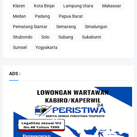
Klaten
Kota Binjai
Lampung Utara
Makassar
Medan
Padang
Papua Barat
Pematang Siantar
Semarang
Simalungun
Situbondo
Solo
Subang
Sukabumi
Sumsel
Yogyakarta
ADS :