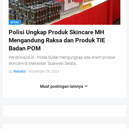
BPOM
Polisi Ungkap Produk Skincare MH
Mengandung Raksa dan Produk TIE
Badan POM
Peristiwa24.id - Polda Sulsel mengungkap ada enam produk
skincare di Makassar, Sulawesi Selata…
by
Redaksi
-
November 09, 2024
Muat postingan lainnya