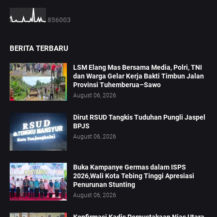
8
5
6
0
0
3
BERITA TERBARU
LSM Elang Mas Bersama Media, Polri, TNI
dan Warga Gelar Kerja Bakti Timbun Jalan
Provinsi Tuhemberua–Sawo
August 06, 2026
Dirut RSUD Tangkis Tuduhan Pungli Jaspel
BPJS
August 06, 2026
Buka Kampanye Germas dalam ISPS
2026,Wali Kota Tebing Tinggi Apresiasi
Penurunan Stunting
August 06, 2026