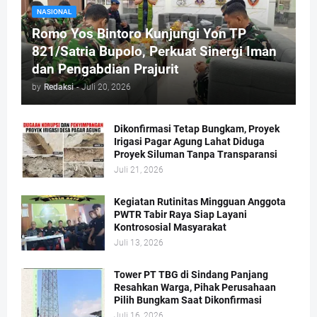
NASIONAL
Romo Yos Bintoro Kunjungi Yon TP
821/Satria Bupolo, Perkuat Sinergi Iman
dan Pengabdian Prajurit
by
Redaksi
-
Juli 20, 2026
Dikonfirmasi Tetap Bungkam, Proyek
Irigasi Pagar Agung Lahat Diduga
Proyek Siluman Tanpa Transparansi
Juli 21, 2026
Kegiatan Rutinitas Mingguan Anggota
PWTR Tabir Raya Siap Layani
Kontrososial Masyarakat
Juli 13, 2026
Tower PT TBG di Sindang Panjang
Resahkan Warga, Pihak Perusahaan
Pilih Bungkam Saat Dikonfirmasi
Juli 16, 2026