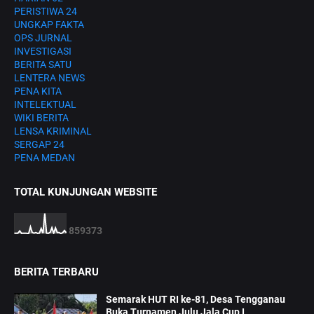
PERISTIWA 24
UNGKAP FAKTA
OPS JURNAL
INVESTIGASI
BERITA SATU
LENTERA NEWS
PENA KITA
INTELEKTUAL
WIKI BERITA
LENSA KRIMINAL
SERGAP 24
PENA MEDAN
TOTAL KUNJUNGAN WEBSITE
8
5
9
3
7
3
BERITA TERBARU
Semarak HUT RI ke-81, Desa Tengganau
Buka Turnamen Julu Jala Cup I