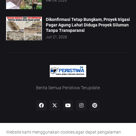
Mei 09, 2026
Dikonfirmasi Tetap Bungkam, Proyek Irigasi
Pagar Agung Lahat Diduga Proyek Siluman
Tanpa Transparansi
Juli 21, 2026
Berita Semua Peristiwa Terupdate
Website kami menggunakan cookies,agar dapat pengalaman
Home
Redaksi
UU Pers
Kode Etik
Pedoman Siber