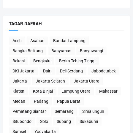
TAGAR DAERAH
Aceh
Asahan
Bandar Lampung
Bangka Belitung
Banyumas
Banyuwangi
Bekasi
Bengkulu
Berita Tebing Tinggi
DKI Jakarta
Dairi
Deli Serdang
Jabodetabek
Jakarta
Jakarta Selatan
Jakarta Utara
Klaten
Kota Binjai
Lampung Utara
Makassar
Medan
Padang
Papua Barat
Pematang Siantar
Semarang
Simalungun
Situbondo
Solo
Subang
Sukabumi
Sumsel
Yogyakarta