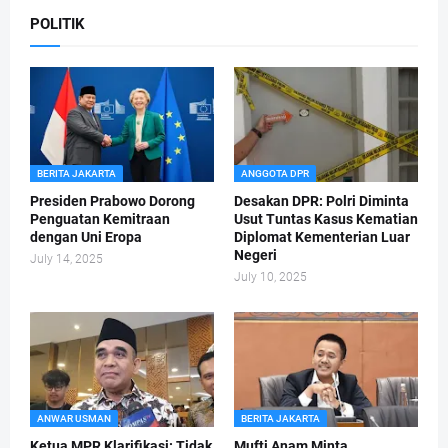
POLITIK
BERITA JAKARTA
ANGGOTA DPR
Presiden Prabowo Dorong
Desakan DPR: Polri Diminta
Penguatan Kemitraan
Usut Tuntas Kasus Kematian
dengan Uni Eropa
Diplomat Kementerian Luar
Negeri
July 14, 2025
July 10, 2025
ANWAR USMAN
BERITA JAKARTA
Ketua MPR Klarifikasi: Tidak
Mufti Anam Minta