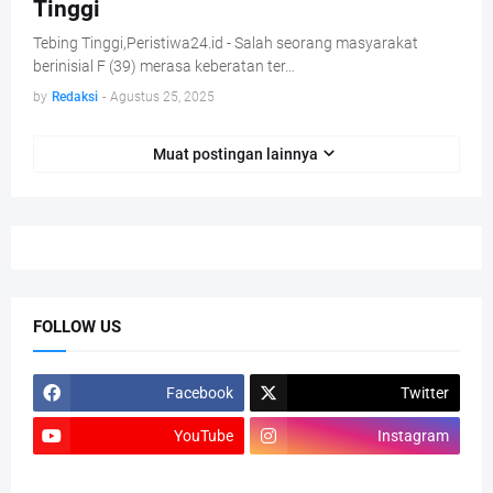
Tinggi
Tebing Tinggi,Peristiwa24.id - Salah seorang masyarakat
berinisial F (39) merasa keberatan ter…
by
Redaksi
-
Agustus 25, 2025
Muat postingan lainnya
FOLLOW US
Facebook
Twitter
YouTube
Instagram