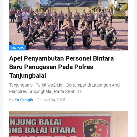
BINTARA
Apel Penyambutan Personel Bintara
Baru Penugasan Pada Polres
Tanjungbalai
Tanjungbalai, Peristiwa24.id - Bertempat di Lapangan Apel
Mapolres Tanjungbalai, Pada Senin 3 F…
by
KA Saragih
-
Februari 04, 2025