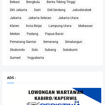
Bekasi
Bengkulu
Berita Tebing Tinggi
DKI Jakarta
Dairi
Deli Serdang
Jabodetabek
Jakarta
Jakarta Selatan
Jakarta Utara
Klaten
Kota Binjai
Lampung Utara
Makassar
Medan
Padang
Papua Barat
Pematang Siantar
Semarang
Simalungun
Situbondo
Solo
Subang
Sukabumi
Sumsel
Yogyakarta
ADS :