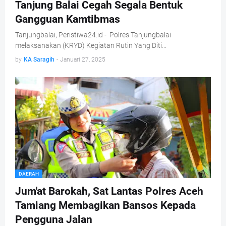
Tanjung Balai Cegah Segala Bentuk
Gangguan Kamtibmas
Tanjungbalai, Peristiwa24.id - Polres Tanjungbalai
melaksanakan (KRYD) Kegiatan Rutin Yang Diti…
by
KA Saragih
-
Januari 27, 2025
DAERAH
Jum'at Barokah, Sat Lantas Polres Aceh
Tamiang Membagikan Bansos Kepada
Pengguna Jalan