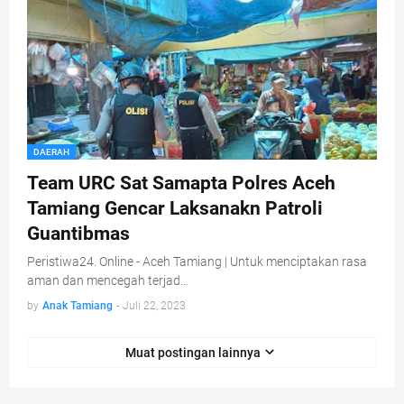
DAERAH
Team URC Sat Samapta Polres Aceh
Tamiang Gencar Laksanakn Patroli
Guantibmas
Peristiwa24. Online - Aceh Tamiang | Untuk menciptakan rasa
aman dan mencegah terjad…
by
Anak Tamiang
-
Juli 22, 2023
Muat postingan lainnya