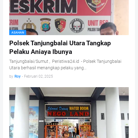
ASAHAN
Polsek Tanjungbalai Utara Tangkap
Pelaku Aniaya Ibunya
Tanjungbalai/Sumut , Peristiwa24.id - Polsek Tanjungbalai
Utara berhasil menangkap pelaku yang…
by
Roy
-
Februari 02, 2025