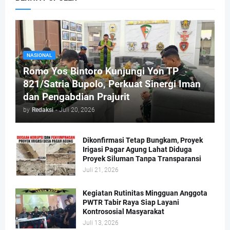
NASIONAL
Romo Yos Bintoro Kunjungi Yon TP
821/Satria Bupolo, Perkuat Sinergi Iman
dan Pengabdian Prajurit
by
Redaksi
-
Juli 20, 2026
Dikonfirmasi Tetap Bungkam, Proyek
Irigasi Pagar Agung Lahat Diduga
Proyek Siluman Tanpa Transparansi
Juli 21, 2026
Kegiatan Rutinitas Mingguan Anggota
PWTR Tabir Raya Siap Layani
Kontrososial Masyarakat
Juli 13, 2026