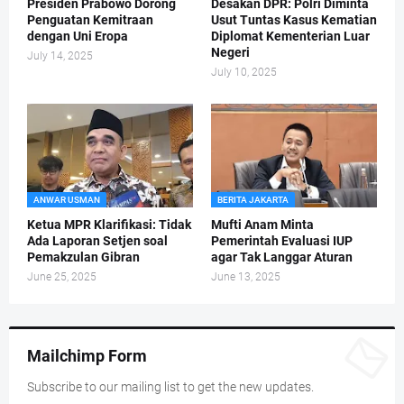
Presiden Prabowo Dorong
Desakan DPR: Polri Diminta
Penguatan Kemitraan
Usut Tuntas Kasus Kematian
dengan Uni Eropa
Diplomat Kementerian Luar
Negeri
July 14, 2025
July 10, 2025
ANWAR USMAN
BERITA JAKARTA
Ketua MPR Klarifikasi: Tidak
Mufti Anam Minta
Ada Laporan Setjen soal
Pemerintah Evaluasi IUP
Pemakzulan Gibran
agar Tak Langgar Aturan
June 25, 2025
June 13, 2025
Mailchimp Form
Subscribe to our mailing list to get the new updates.