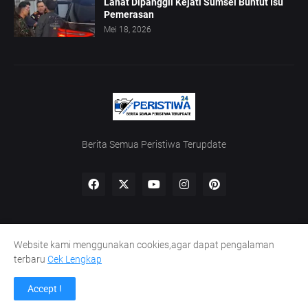
Lahat Dipanggil Kejati Sumsel Buntut Isu
Pemerasan
Mei 18, 2026
Berita Semua Peristiwa Terupdate
Website kami menggunakan cookies,agar dapat pengalaman
Home
Redaksi
UU Pers
Kode Etik
Pedoman Siber
terbaru
Cek Lengkap
Lowongan Wartawan
Peluang Kaperwil
Accept !
Design by -
INDOMETRO Media Grup