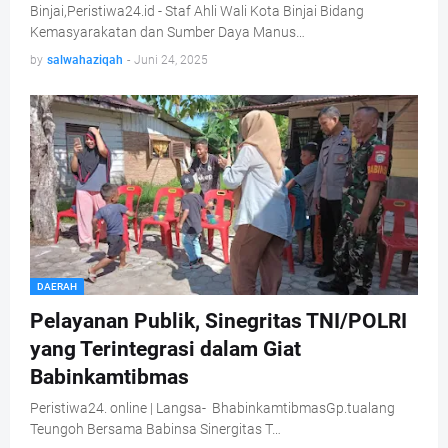
Binjai,Peristiwa24.id - Staf Ahli Wali Kota Binjai Bidang
Kemasyarakatan dan Sumber Daya Manus…
by
salwahaziqah
-
Juni 24, 2025
DAERAH
Pelayanan Publik, Sinegritas TNI/POLRI
yang Terintegrasi dalam Giat
Babinkamtibmas
Peristiwa24. online | Langsa- BhabinkamtibmasGp.tualang
Teungoh Bersama Babinsa Sinergitas T…