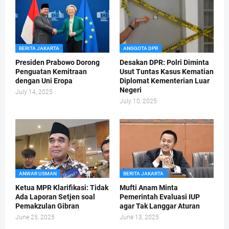
BERITA JAKARTA
ANGGOTA DPR
Presiden Prabowo Dorong
Desakan DPR: Polri Diminta
Penguatan Kemitraan
Usut Tuntas Kasus Kematian
dengan Uni Eropa
Diplomat Kementerian Luar
Negeri
July 14, 2025
July 10, 2025
ANWAR USMAN
BERITA JAKARTA
Ketua MPR Klarifikasi: Tidak
Mufti Anam Minta
Ada Laporan Setjen soal
Pemerintah Evaluasi IUP
Pemakzulan Gibran
agar Tak Langgar Aturan
June 25, 2025
June 13, 2025