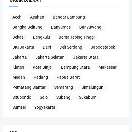
TAGAR DAERAH
Aceh
Asahan
Bandar Lampung
Bangka Belitung
Banyumas
Banyuwangi
Bekasi
Bengkulu
Berita Tebing Tinggi
DKI Jakarta
Dairi
Deli Serdang
Jabodetabek
Jakarta
Jakarta Selatan
Jakarta Utara
Klaten
Kota Binjai
Lampung Utara
Makassar
Medan
Padang
Papua Barat
Pematang Siantar
Semarang
Simalungun
Situbondo
Solo
Subang
Sukabumi
Sumsel
Yogyakarta