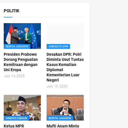
POLITIK
BERITA JAKARTA
ANGGOTA DPR
Presiden Prabowo
Desakan DPR: Polri
Dorong Penguatan
Diminta Usut Tuntas
Kemitraan dengan
Kasus Kematian
Uni Eropa
Diplomat
Kementerian Luar
July 14, 2025
Negeri
July 10, 2025
ANWAR USMAN
BERITA JAKARTA
Ketua MPR
Mufti Anam Minta