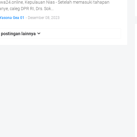
iwa24.online, Kepulauan Nias - Setelah memasuki tahapan
ye, caleg DPR RI, Drs. Sok…
 Yasona Gea 01
-
Desember 08, 2023
 postingan lainnya