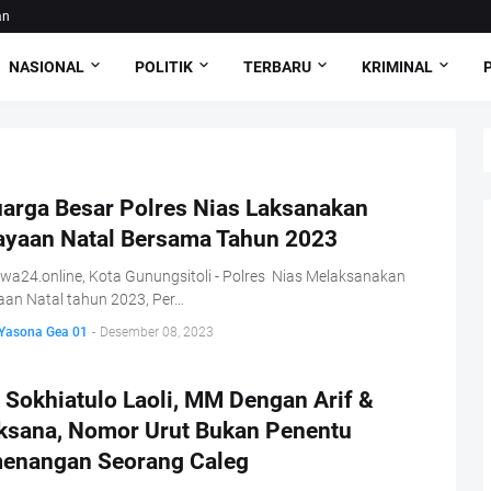
an
NASIONAL
POLITIK
TERBARU
KRIMINAL
uarga Besar Polres Nias Laksanakan
ayaan Natal Bersama Tahun 2023
iwa24.online, Kota Gunungsitoli - Polres Nias Melaksanakan
aan Natal tahun 2023, Per…
 Yasona Gea 01
-
Desember 08, 2023
 Sokhiatulo Laoli, MM Dengan Arif &
aksana, Nomor Urut Bukan Penentu
enangan Seorang Caleg