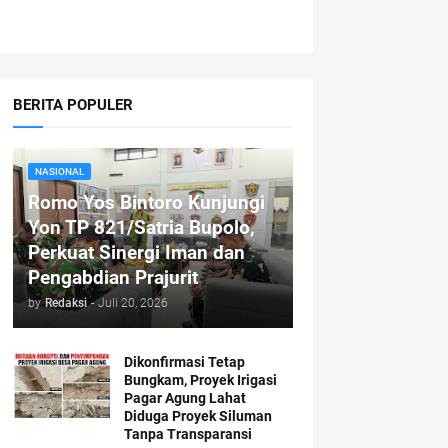
BERITA POPULER
NASIONAL
Romo Yos Bintoro Kunjungi
Yon TP 821/Satria Bupolo,
Perkuat Sinergi Iman dan
Pengabdian Prajurit
by
Redaksi
-
Juli 20, 2026
Dikonfirmasi Tetap
Bungkam, Proyek Irigasi
Pagar Agung Lahat
Diduga Proyek Siluman
Tanpa Transparansi