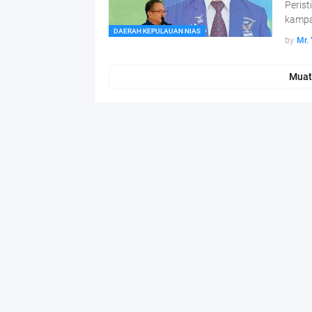
Perist
kampan
DAERAH KEPULAUAN NIAS
by
Mr.
Muat