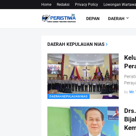
Home
Redaksi
Privacy Policy
Lowongan Wartaw
DEPAN
DAERAH
DAERAH KEPULAUAN NIAS
Kel
Per
Perist
Peray
by
Mr.
DAERAH KEPULAUAN NIAS
Drs.
Bij
Kem