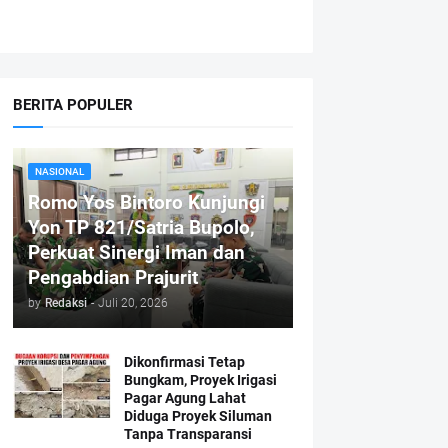
BERITA POPULER
NASIONAL
Romo Yos Bintoro Kunjungi
Yon TP 821/Satria Bupolo,
Perkuat Sinergi Iman dan
Pengabdian Prajurit
by
Redaksi
-
Juli 20, 2026
Dikonfirmasi Tetap
Bungkam, Proyek Irigasi
Pagar Agung Lahat
Diduga Proyek Siluman
Tanpa Transparansi