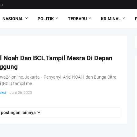
an
NASIONAL
POLITIK
TERBARU
KRIMINAL
el Noah Dan BCL Tampil Mesra Di Depan
ggung
iwa24.online, Jakarta - Penyanyi Ariel NOAH dan Bunga Citra
i (BCL) tampil me…
aksi
-
Juni 06, 2023
 postingan lainnya