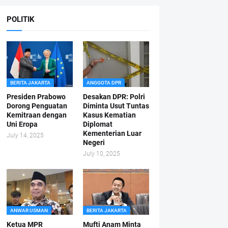
POLITIK
BERITA JAKARTA
ANGGOTA DPR
Presiden Prabowo
Desakan DPR: Polri
Dorong Penguatan
Diminta Usut Tuntas
Kemitraan dengan
Kasus Kematian
Uni Eropa
Diplomat
Kementerian Luar
July 14, 2025
Negeri
July 10, 2025
ANWAR USMAN
BERITA JAKARTA
Ketua MPR
Mufti Anam Minta