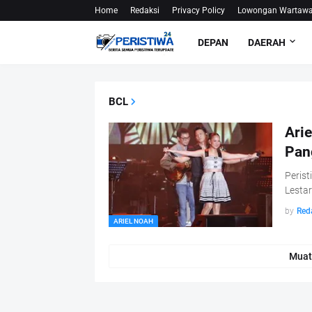
Home
Redaksi
Privacy Policy
Lowongan Wartaw
DEPAN
DAERAH
BCL
Ari
Pan
Perist
Lestar
by
Red
ARIEL NOAH
Muat