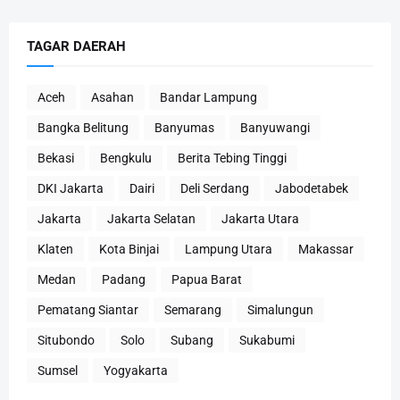
TAGAR DAERAH
Aceh
Asahan
Bandar Lampung
Bangka Belitung
Banyumas
Banyuwangi
Bekasi
Bengkulu
Berita Tebing Tinggi
DKI Jakarta
Dairi
Deli Serdang
Jabodetabek
Jakarta
Jakarta Selatan
Jakarta Utara
Klaten
Kota Binjai
Lampung Utara
Makassar
Medan
Padang
Papua Barat
Pematang Siantar
Semarang
Simalungun
Situbondo
Solo
Subang
Sukabumi
Sumsel
Yogyakarta