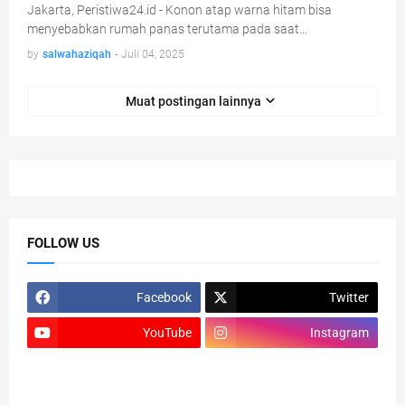
Jakarta, Peristiwa24.id - Konon atap warna hitam bisa
menyebabkan rumah panas terutama pada saat…
by
salwahaziqah
-
Juli 04, 2025
Muat postingan lainnya
FOLLOW US
Facebook
Twitter
YouTube
Instagram