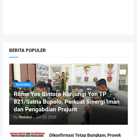
BERITA POPULER
NASIONAL
Romo Yos Bintoro Kunjungi Yon TP
821/Satria Bupolo, Perkuat Sinergi Iman
dan Pengabdian Prajurit
by
Redaksi
-
Juli 20, 2026
Dikonfirmasi Tetap Bungkam, Proyek