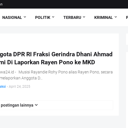
an
NASIONAL
POLITIK
TERBARU
KRIMINAL
gota DPR RI Fraksi Gerindra Dhani Ahmad
mi Di Laporkan Rayen Pono ke MKD
iwa24.id - Musisi Rayandie Rohy Pono alias Rayen Pono, secara
 melaporkan Anggota D…
aksi
-
April 24, 2025
 postingan lainnya