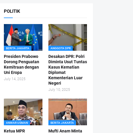
POLITIK
BERITA JAKARTA
ANGGOTA DPR
Presiden Prabowo
Desakan DPR: Polri
Dorong Penguatan
Diminta Usut Tuntas
Kemitraan dengan
Kasus Kematian
Uni Eropa
Diplomat
Kementerian Luar
July 14, 2025
Negeri
July 10, 2025
ANWAR USMAN
BERITA JAKARTA
Ketua MPR
Mufti Anam Minta