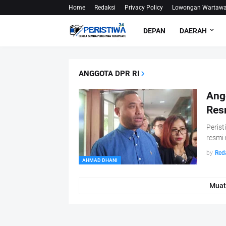
Home
Redaksi
Privacy Policy
Lowongan Wartaw
DEPAN
DAERAH
ANGGOTA DPR RI
Ang
Res
Perist
resmi
by
Red
AHMAD DHANI
Muat