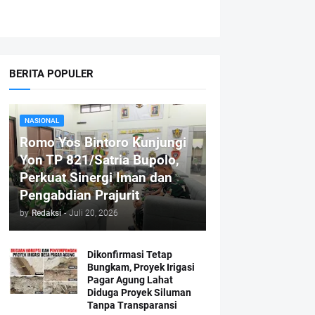
BERITA POPULER
NASIONAL
Romo Yos Bintoro Kunjungi
Yon TP 821/Satria Bupolo,
Perkuat Sinergi Iman dan
Pengabdian Prajurit
by
Redaksi
-
Juli 20, 2026
Dikonfirmasi Tetap
Bungkam, Proyek Irigasi
Pagar Agung Lahat
Diduga Proyek Siluman
Tanpa Transparansi