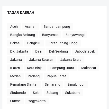
TAGAR DAERAH
Aceh
Asahan
Bandar Lampung
Bangka Belitung
Banyumas
Banyuwangi
Bekasi
Bengkulu
Berita Tebing Tinggi
DKI Jakarta
Dairi
Deli Serdang
Jabodetabek
Jakarta
Jakarta Selatan
Jakarta Utara
Klaten
Kota Binjai
Lampung Utara
Makassar
Medan
Padang
Papua Barat
Pematang Siantar
Semarang
Simalungun
Situbondo
Solo
Subang
Sukabumi
Sumsel
Yogyakarta