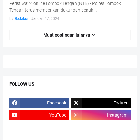
Peristiwa24.online Lombok Tengah (NTB) - Polres Lombok
Tengah terus memberikan dukungan penuh …
by
Redaksi
-
Januari 17, 2024
Muat postingan lainnya
FOLLOW US
Facebook
Twitter
YouTube
Instagram