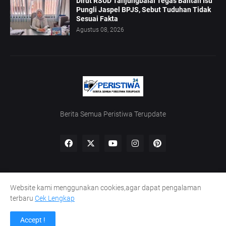
Dirut RSUD Tanjungbalai Tegas Bantah Isu
Pungli Jaspel BPJS, Sebut Tuduhan Tidak
Sesuai Fakta
Agustus 08, 2026
Berita Semua Peristiwa Terupdate
Website kami menggunakan cookies,agar dapat pengalaman
Home
Redaksi
UU Pers
Kode Etik
Pedoman Siber
terbaru
Cek Lengkap
Lowongan Wartawan
Peluang Kaperwil
Accept !
Design by -
INDOMETRO Media Grup