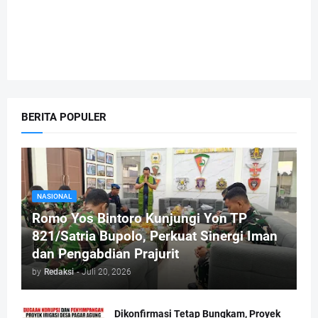
BERITA POPULER
NASIONAL
Romo Yos Bintoro Kunjungi Yon TP
821/Satria Bupolo, Perkuat Sinergi Iman
dan Pengabdian Prajurit
by
Redaksi
-
Juli 20, 2026
Dikonfirmasi Tetap Bungkam, Proyek