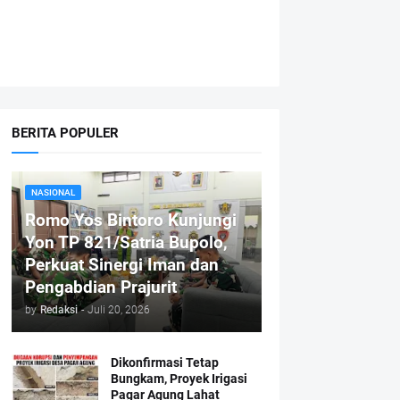
BERITA POPULER
NASIONAL
Romo Yos Bintoro Kunjungi
Yon TP 821/Satria Bupolo,
Perkuat Sinergi Iman dan
Pengabdian Prajurit
by
Redaksi
-
Juli 20, 2026
Dikonfirmasi Tetap
Bungkam, Proyek Irigasi
Pagar Agung Lahat