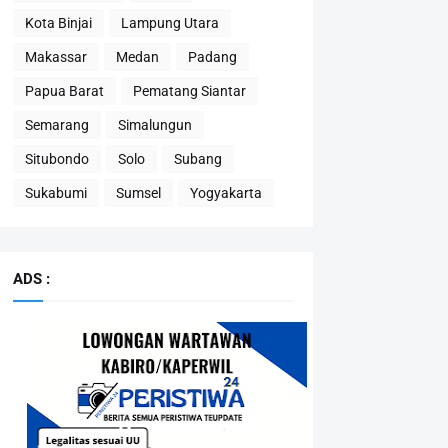
Kota Binjai
Lampung Utara
Makassar
Medan
Padang
Papua Barat
Pematang Siantar
Semarang
Simalungun
Situbondo
Solo
Subang
Sukabumi
Sumsel
Yogyakarta
ADS :