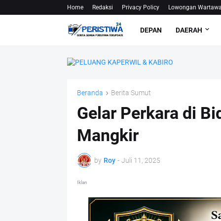
Home
Redaksi
Privacy Policy
Lowongan Wartaw
DEPAN
DAERAH
Beranda
Berita Sumut
Gelar Perkara di B
Mangkir
by
Roy
-
Juli 11, 2025
Iklan