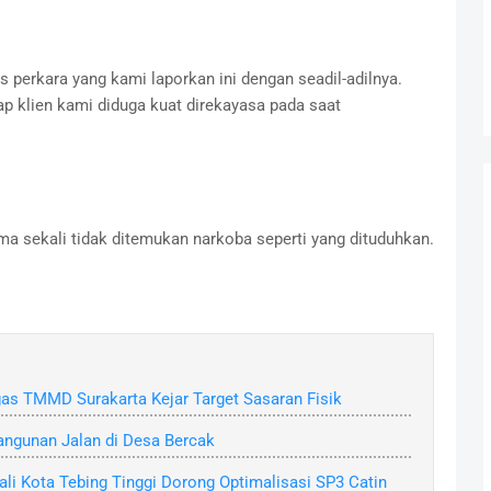
erkara yang kami laporkan ini dengan seadil-adilnya.
ap klien kami diduga kuat direkayasa pada saat
a sekali tidak ditemukan narkoba seperti yang dituduhkan.
as TMMD Surakarta Kejar Target Sasaran Fisik
ngunan Jalan di Desa Bercak
ali Kota Tebing Tinggi Dorong Optimalisasi SP3 Catin