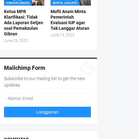
ANWAR USMAN
BERITA JAKARTA
Ketua MPR
Mufti Anam Minta
Klarifikasi: Tidak
Pemerintah
Ada Laporan Setjen
Evaluasi IUP agar
soal Pemakzulan
Tak Langgar Aturan
Gibran
June 13, 2025
June 25, 2025
Mailchimp Form
Subscribe to our mailing list to get the new
updates.