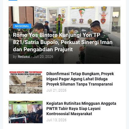
NASIONAL
Romo Yos Bintoro Kunjungi Yon TP
821/Satria Bupolo, Perkuat Sinergi Iman
dan Pengabdian Prajurit
by
Redaksi
-
Juli 20, 2026
Dikonfirmasi Tetap Bungkam, Proyek
Irigasi Pagar Agung Lahat Diduga
Proyek Siluman Tanpa Transparansi
Juli 21, 2026
Kegiatan Rutinitas Mingguan Anggota
PWTR Tabir Raya Siap Layani
Kontrososial Masyarakat
Juli 13, 2026