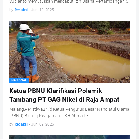
Subianto memutuskan mencabut Izin Usaha Pertambangan (…
by
Redaksi
-
Juni 10, 2025
NASIONAL
Ketua PBNU Klarifikasi Polemik
Tambang PT GAG Nikel di Raja Ampat
Malang,Peristiwa24.id Ketua Pengurus Besar Nahdlatul Ulama
(PBNU) Bidang Keagamaan, KH Ahmad F…
by
Redaksi
-
Juni 09, 2025