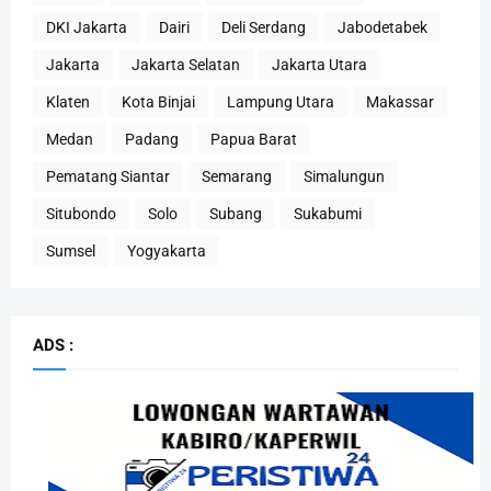
DKI Jakarta
Dairi
Deli Serdang
Jabodetabek
Jakarta
Jakarta Selatan
Jakarta Utara
Klaten
Kota Binjai
Lampung Utara
Makassar
Medan
Padang
Papua Barat
Pematang Siantar
Semarang
Simalungun
Situbondo
Solo
Subang
Sukabumi
Sumsel
Yogyakarta
ADS :