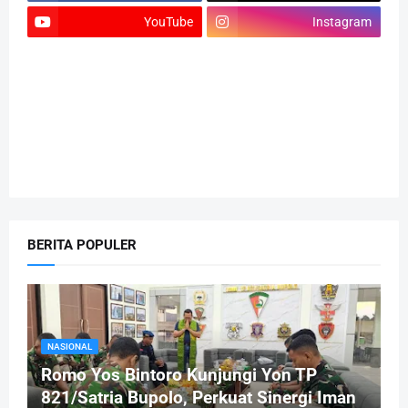
YouTube
Instagram
BERITA POPULER
NASIONAL
Romo Yos Bintoro Kunjungi Yon TP
821/Satria Bupolo, Perkuat Sinergi Iman