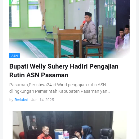
ASN
Bupati Welly Suhery Hadiri Pengajian
Rutin ASN Pasaman
Pasaman,Peristiwa24.id Wirid pengajian rutin ASN
dilingkungan Pemerintah Kabupaten Pasaman yan…
by
Redaksi
-
Juni 14, 2025