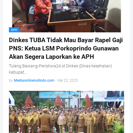
APH
Dinkes TUBA Tidak Mau Bayar Rapel Gaji
PNS: Ketua LSM Porkoprindo Gunawan
Akan Segera Laporkan ke APH
Tulang Bawang-Peristiwa24.id Dinkes (Dinas kesehatan)
kabupat…
by
Mediaonlinenatindo.com
-
Mei 22, 2025