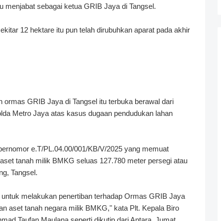
itu menjabat sebagai ketua GRIB Jaya di Tangsel.
ekitar 12 hektare itu pun telah dirubuhkan aparat pada akhir
ormas GRIB Jaya di Tangsel itu terbuka berawal dari
olda Metro Jaya atas kasus dugaan pendudukan lahan
t bernomor e.T/PL.04.00/001/KB/V/2025 yang memuat
set tanah milik BMKG seluas 127.780 meter persegi atau
ng, Tangsel.
ntuk melakukan penertiban terhadap Ormas GRIB Jaya
 aset tanah negara milik BMKG," kata Plt. Kepala Biro
 Taufan Maulana seperti dikutip dari Antara, Jumat