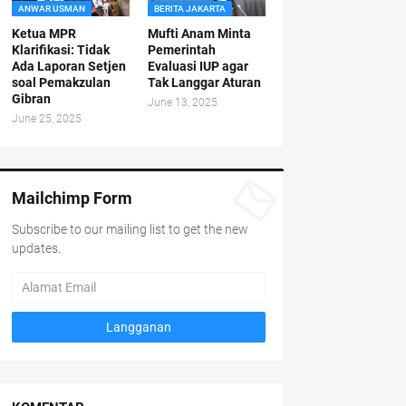
ANWAR USMAN
BERITA JAKARTA
Ketua MPR
Mufti Anam Minta
Klarifikasi: Tidak
Pemerintah
Ada Laporan Setjen
Evaluasi IUP agar
soal Pemakzulan
Tak Langgar Aturan
Gibran
June 13, 2025
June 25, 2025
Mailchimp Form
Subscribe to our mailing list to get the new
updates.