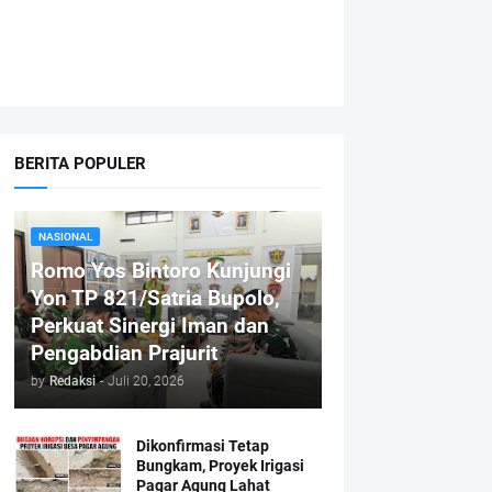
BERITA POPULER
NASIONAL
Romo Yos Bintoro Kunjungi
Yon TP 821/Satria Bupolo,
Perkuat Sinergi Iman dan
Pengabdian Prajurit
by
Redaksi
-
Juli 20, 2026
Dikonfirmasi Tetap
Bungkam, Proyek Irigasi
Pagar Agung Lahat