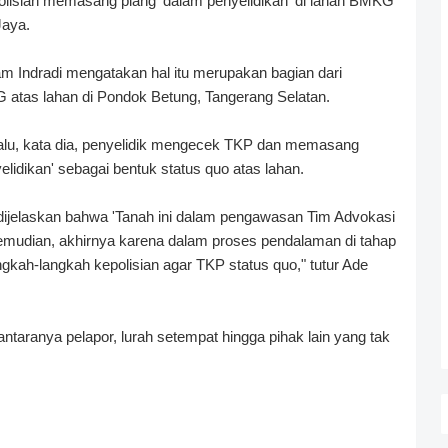
polisian memasang plang 'dalam penyelidikan' di lahan BMKG
Jaya.
 Indradi mengatakan hal itu merupakan bagian dari
atas lahan di Pondok Betung, Tangerang Selatan.
alu, kata dia, penyelidik mengecek TKP dan memasang
lidikan' sebagai bentuk status quo atas lahan.
r, dijelaskan bahwa 'Tanah ini dalam pengawasan Tim Advokasi
mudian, akhirnya karena dalam proses pendalaman di tahap
gkah-langkah kepolisian agar TKP status quo," tutur Ade
antaranya pelapor, lurah setempat hingga pihak lain yang tak