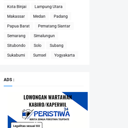
Kota Binjai
Lampung Utara
Makassar
Medan
Padang
Papua Barat
Pematang Siantar
Semarang
Simalungun
Situbondo
Solo
Subang
Sukabumi
Sumsel
Yogyakarta
ADS :