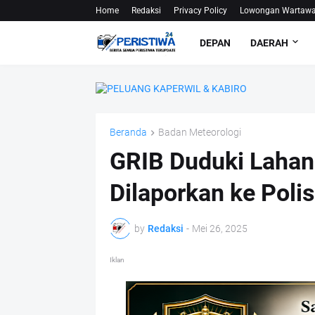
Home
Redaksi
Privacy Policy
Lowongan Wartaw
DEPAN
DAERAH
Beranda
Badan Meteorologi
GRIB Duduki Lahan
Dilaporkan ke Polis
by
Redaksi
-
Mei 26, 2025
Iklan