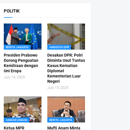
POLITIK
BERITA JAKARTA
ANGGOTA DPR
Presiden Prabowo
Desakan DPR: Polri
Dorong Penguatan
Diminta Usut Tuntas
Kemitraan dengan
Kasus Kematian
Uni Eropa
Diplomat
Kementerian Luar
July 14, 2025
Negeri
July 10, 2025
ANWAR USMAN
BERITA JAKARTA
Ketua MPR
Mufti Anam Minta