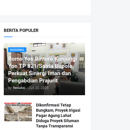
BERITA POPULER
NASIONAL
Romo Yos Bintoro Kunjungi
Yon TP 821/Satria Bupolo,
Perkuat Sinergi Iman dan
Pengabdian Prajurit
by
Redaksi
-
Juli 20, 2026
Dikonfirmasi Tetap
Bungkam, Proyek Irigasi
Pagar Agung Lahat
Diduga Proyek Siluman
Tanpa Transparansi