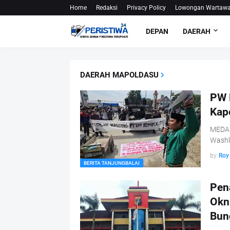
Home
Redaksi
Privacy Policy
Lowongan Wartaw
DEPAN
DAERAH
DAERAH MAPOLDASU
PW 
Kap
MEDAN
Washl
by
Roy
BERITA TANJUNGBALAI
Pen
Okn
Bun