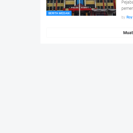
Pejab
pemer
BERITA MEDAN
by
Roy
Muat