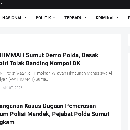
an
NASIONAL
POLITIK
TERBARU
KRIMINAL
HIMMAH Sumut Demo Polda, Desak
olri Tolak Banding Kompol DK
 | Peristiwa24.id - Pimpinan Wilayah Himpunan Mahasiswa Al
iyah (PW HIMMAH) Suma…
-
Mei 07, 2026
anganan Kasus Dugaan Pemerasan
um Polisi Mandek, Pejabat Polda Sumut
gkam