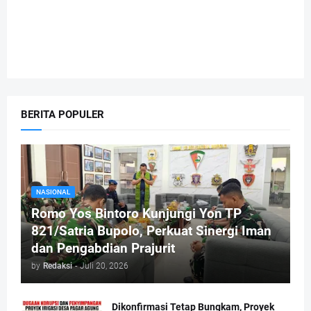
BERITA POPULER
NASIONAL
Romo Yos Bintoro Kunjungi Yon TP
821/Satria Bupolo, Perkuat Sinergi Iman
dan Pengabdian Prajurit
by
Redaksi
-
Juli 20, 2026
Dikonfirmasi Tetap Bungkam, Proyek