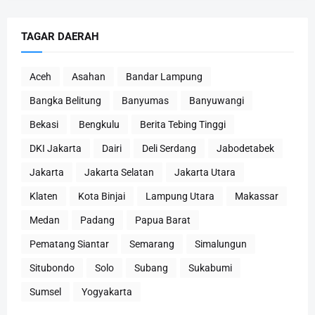
TAGAR DAERAH
Aceh
Asahan
Bandar Lampung
Bangka Belitung
Banyumas
Banyuwangi
Bekasi
Bengkulu
Berita Tebing Tinggi
DKI Jakarta
Dairi
Deli Serdang
Jabodetabek
Jakarta
Jakarta Selatan
Jakarta Utara
Klaten
Kota Binjai
Lampung Utara
Makassar
Medan
Padang
Papua Barat
Pematang Siantar
Semarang
Simalungun
Situbondo
Solo
Subang
Sukabumi
Sumsel
Yogyakarta