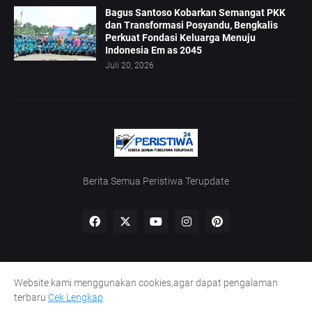
Bagus Santoso Kobarkan Semangat PKK
dan Transformasi Posyandu, Bengkalis
Perkuat Fondasi Keluarga Menuju
Indonesia Em as 2045
Juli 20, 2026
Berita Semua Peristiwa Terupdate
Website kami menggunakan cookies,agar dapat pengalaman
Home
Redaksi
UU Pers
Kode Etik
Pedoman Siber
terbaru
Cek Lengkap
Lowongan Wartawan
Peluang Kaperwil