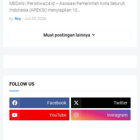
MEDAN | Peristiwa24.id – Asosiasi Pemerintah Kota Seluruh
Indonesia (APEKSI) menyiapkan 10…
by
Roy
-
Juli 03, 2026
Muat postingan lainnya
FOLLOW US
Facebook
Twitter
YouTube
Instagram