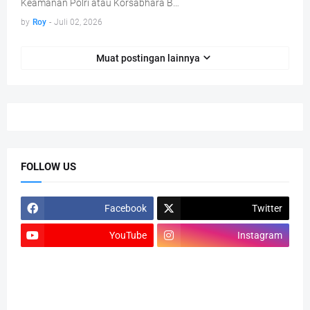
Keamanan Polri atau Korsabhara B…
by
Roy
-
Juli 02, 2026
Muat postingan lainnya
FOLLOW US
Facebook
Twitter
YouTube
Instagram