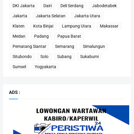
DKI Jakarta
Dairi
Deli Serdang
Jabodetabek
Jakarta
Jakarta Selatan
Jakarta Utara
Klaten
Kota Binjai
Lampung Utara
Makassar
Medan
Padang
Papua Barat
Pematang Siantar
Semarang
Simalungun
Situbondo
Solo
Subang
Sukabumi
Sumsel
Yogyakarta
ADS :